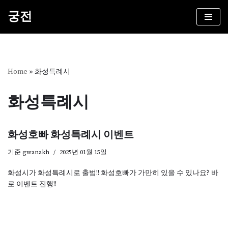
궁전
콘
텐
츠
로
건
Home
»
화성특례시
너
뛰
화성특례시
기
화성호빠 화성특례시 이벤트
기준
gwanakh
2025년 01월 15일
화성시가 화성특례시로 출범!! 화성호빠가 가만히 있을 수 있나요? 바
로 이벤트 진행!!