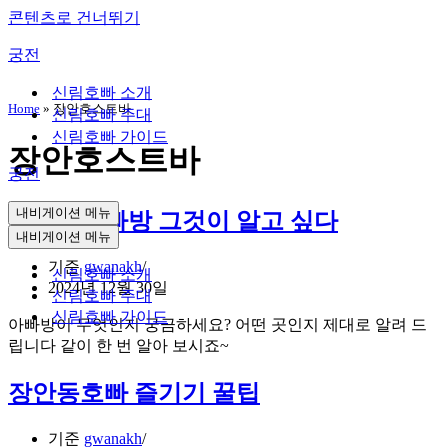
콘텐츠로 건너뛰기
궁전
신림호빠 소개
Home
»
장안호스트바
신림호빠 주대
신림호빠 가이드
장안호스트바
궁전
내비게이션 메뉴
장안동아빠방 그것이 알고 싶다
내비게이션 메뉴
기준
gwanakh
신림호빠 소개
2024년 12월 30일
신림호빠 주대
신림호빠 가이드
아빠방이 무엇인지 궁금하세요? 어떤 곳인지 제대로 알려 드
립니다 같이 한 번 알아 보시죠~
장안동호빠 즐기기 꿀팁
기준
gwanakh