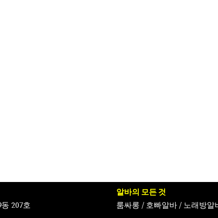
알바의 모든 것
동 207호
룸싸롱
/
호빠알바
/
노래방알