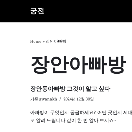
궁전
콘
텐
츠
로
Home
»
장안아빠방
건
너
장안아빠방
뛰
기
장안동아빠방 그것이 알고 싶다
기준
gwanakh
2024년 12월 30일
아빠방이 무엇인지 궁금하세요? 어떤 곳인지 제
로 알려 드립니다 같이 한 번 알아 보시죠~