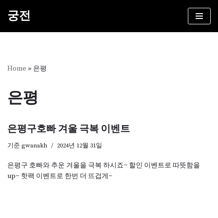
궁전
콘
텐
츠
로
건
Home
»
은평
너
뛰
은평
기
은평구호빠 겨울 극복 이벤트
기준
gwanakh
2024년 12월 31일
은평구 호빠와 추운 겨울을 극복 하시죠~ 할인 이벤트로 따뜻함을
up~ 핫팩 이벤트로 한번 더 뜨겁게~