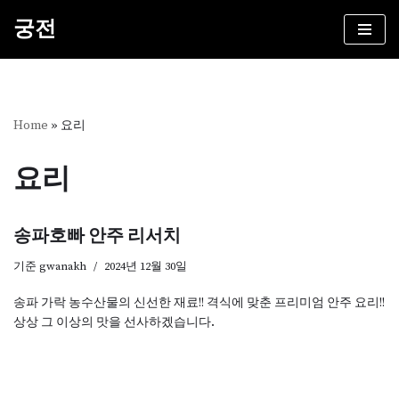
궁전
콘
텐
츠
로
건
Home
»
요리
너
뛰
요리
기
송파호빠 안주 리서치
기준
gwanakh
2024년 12월 30일
송파 가락 농수산물의 신선한 재료!! 격식에 맞춘 프리미엄 안주 요리!!
상상 그 이상의 맛을 선사하겠습니다.